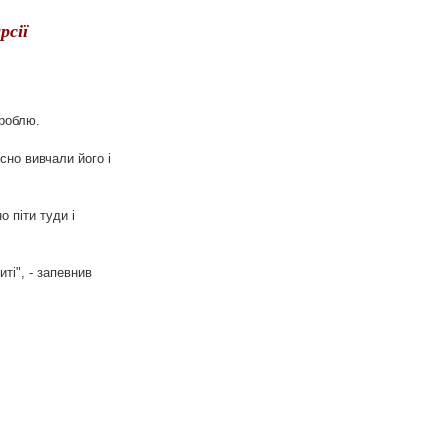
рсії
зроблю.
сно вивчали його і
о піти туди і
ті", - запевнив