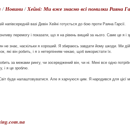
a
/
Новини
/
Хейні: Ми вже знаємо всі помилки Раяна Га
й напівсередній вазі Девін Хейні готується до бою проти Раяна Гарсії.
онливу перемогу і показати, що я на рівень вищий за нього. Саме це я і 
н не знає, наскільки я хороший. Я збираюсь завдати йому шкоди. Ми дій
к, які він робить, і я з нетерпінням чекаю, щоб використати їх.
бить за межами рингу, чи зосереджений він, чи ні. Мені все одно потрібн
, і я це зроблю.
 Світ буде налаштовуватися. Але я харчуюся цим. Я народився для цієї ми
ing.com.ua