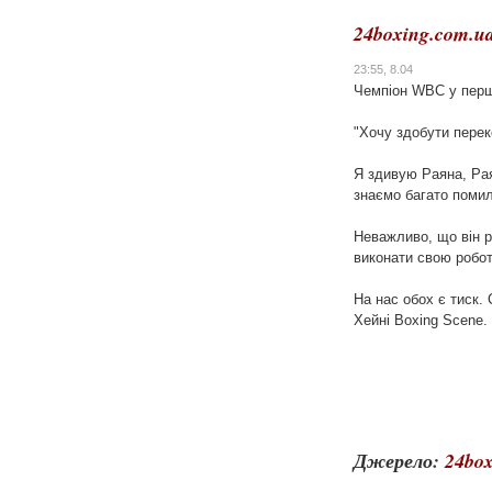
24boxing.com.u
23:55, 8.04
Чемпіон WBC у перші
"Хочу здобути перек
Я здивую Раяна, Рая
знаємо багато помило
Неважливо, що він ро
виконати свою роботу
На нас обох є тиск.
Хейні Boxing Scene.
Джерело:
24box