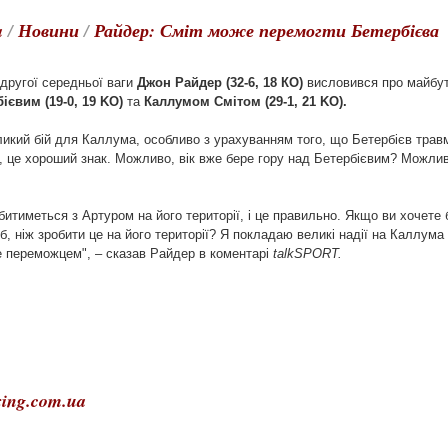
a
/
Новини
/
Райдер: Сміт може перемогти Бетербієва
другої середньої ваги
Джон Райдер (32-6, 18 КО)
висловився про майбут
ієвим (19-0, 19 KO)
та
Каллумом Смітом (29-1, 21 KO).
икий бій для Каллума, особливо з урахуванням того, що Бетербієв травму
 це хороший знак. Можливо, вік вже бере гору над Бетербієвим? Можлив
итиметься з Артуром на його території, і це правильно. Якщо ви хочете 
б, ніж зробити це на його території? Я покладаю великі надії на Каллума
е переможцем", – сказав Райдер в коментарі
talkSPORT.
ing.com.ua