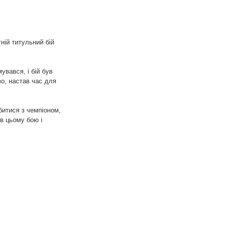
ній титульний бій
вався, і бій був
о, настав час для
битися з чемпіоном,
 в цьому бою і