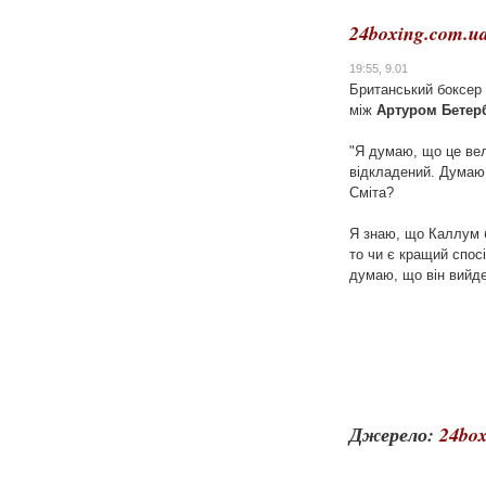
24boxing.com.u
19:55, 9.01
Британський боксер 
між
Артуром Бетерб
"Я думаю, що це вел
відкладений. Думаю,
Сміта?
Я знаю, що Каллум б
то чи є кращий спосі
думаю, що він вийд
Джерело:
24box