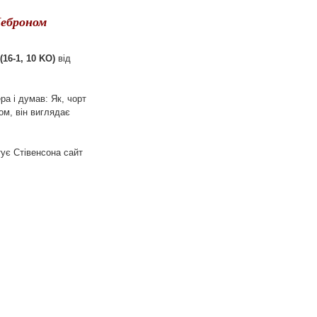
Леброном
16-1, 10 KO)
від
а і думав: Як, чорт
ом, він виглядає
тує Стівенсона сайт