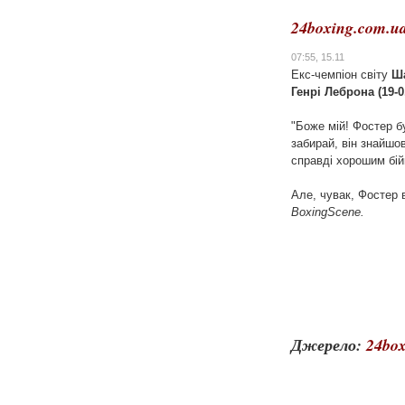
24boxing.com.u
07:55, 15.11
Екс-чемпіон світу
Ша
Генрі Леброна (19-0
"Боже мій! Фостер б
забирай, він знайшо
справді хорошим бій
Але, чувак, Фостер 
BoxingScene.
Джерело:
24box