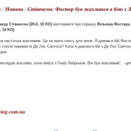
a
/
Новини
/
Стівенсон: Фостер був жахливим в бою з 
кур Стівенсон (20-0, 10 КО)
висловився про поразку
Вільяма Фостера (
, 10 KO).
ув настільки жахливим. Це не мало сенсу для мене. Я дивився бій Фостер
в спосіб перемогти Де Лос Сантоса? Коли я дивлюся бій з Де Лос Сантос
цем.
виглядав жахливо, коли бився з Генрі Леброном. Він був жахливим", - ци
ing.com.ua